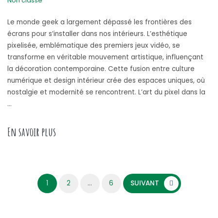
Non classé
Le monde geek a largement dépassé les frontières des
écrans pour s’installer dans nos intérieurs. L’esthétique
pixelisée, emblématique des premiers jeux vidéo, se
transforme en véritable mouvement artistique, influençant
la décoration contemporaine. Cette fusion entre culture
numérique et design intérieur crée des espaces uniques, où
nostalgie et modernité se rencontrent. L’art du pixel dans la
…
« Le Style Geek dans la Décoration : Entre Pixe
En savoir plus
Pagination des publications
1
2
…
6
SUIVANT