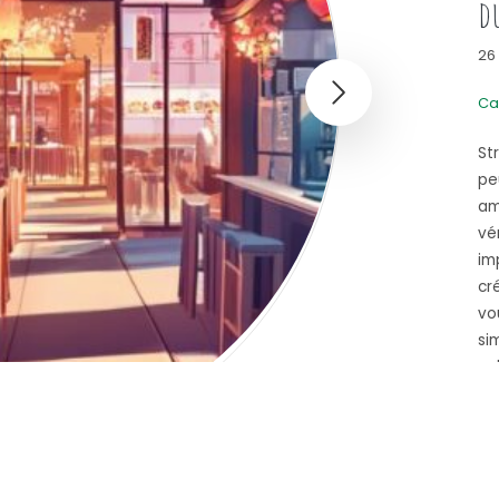
du
26
Ca
St
pe
am
vé
im
cr
vo
si
va
En