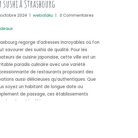
 sushi à Strasbourg
 octobre 2024
|
webotaku
|
0 Commentaires
deaux
rasbourg regorge d’adresses incroyables où l’on
ut savourer des sushis de qualité. Pour les
ateurs de cuisine japonaise, cette ville est un
ritable paradis culinaire avec une variété
pressionnante de restaurants proposant des
éations aussi délicieuses qu’authentiques. Que
us soyez un habitant de longue date ou
mplement de passage, ces établissements
lent vraiment le détour. …
« Les meilleures adresses pour manger du sushi à St
 savoir plus