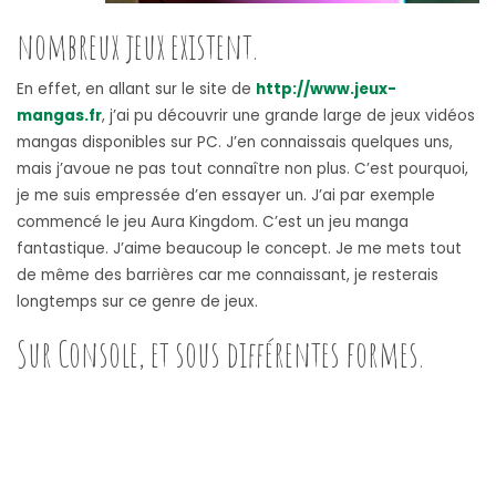
nombreux jeux existent.
En effet, en allant sur le site de
http://www.jeux-
mangas.fr
, j’ai pu découvrir une grande large de jeux vidéos
mangas disponibles sur PC. J’en connaissais quelques uns,
mais j’avoue ne pas tout connaître non plus. C’est pourquoi,
je me suis empressée d’en essayer un. J’ai par exemple
commencé le jeu Aura Kingdom. C’est un jeu manga
fantastique. J’aime beaucoup le concept. Je me mets tout
de même des barrières car me connaissant, je resterais
longtemps sur ce genre de jeux.
Sur Console, et sous différentes formes.
Vous avez de nombreuses consoles disponibles sur le
marché. Que cela soit celle de poche ou bien celle qu’on
utilise grâce à la télévision, il y a donc plusieurs choix
possible. Pour ma part, sur une console portable, j’ai toujours