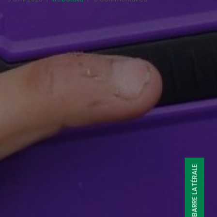
BARRE LATÉRALE