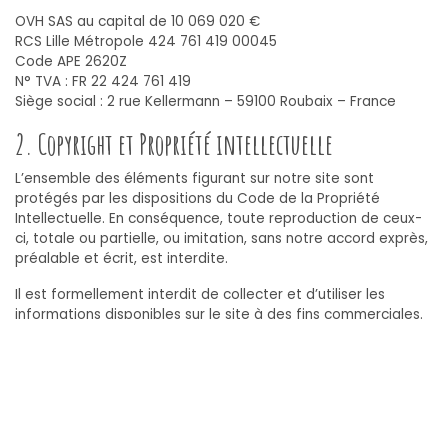
OVH SAS au capital de 10 069 020 €
RCS Lille Métropole 424 761 419 00045
Code APE 2620Z
N° TVA : FR 22 424 761 419
Siège social : 2 rue Kellermann – 59100 Roubaix – France
2. Copyright et Propriété intellectuelle
L’ensemble des éléments figurant sur notre site sont
protégés par les dispositions du Code de la Propriété
Intellectuelle. En conséquence, toute reproduction de ceux-
ci, totale ou partielle, ou imitation, sans notre accord exprès,
préalable et écrit, est interdite.
Il est formellement interdit de collecter et d’utiliser les
informations disponibles sur le site à des fins commerciales.
Cette interdiction s’étend notamment, sans que cette liste
ne soit limitative, à tout élément rédactionnel figurant sur le
site, à la présentation des écrans, aux logiciels nécessaires à
l’exploitation, aux logos, images, photos, graphiques, de
quelque nature qu’ils soient.